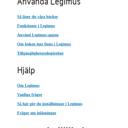
Använda Legimus
Så läser du våra böcker
Funktioner i Legimus
Använd Legimus-appen
Om boken inte finns i Legimus
Tillgänglighetsredogörelser
Hjälp
Om Legimus
Vanliga frågor
Så här gör du inställningar i Legimus
Frågor om inläsningar