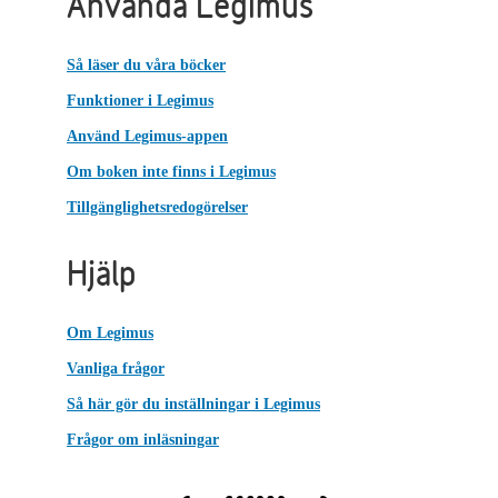
Använda Legimus
Så läser du våra böcker
Funktioner i Legimus
Använd Legimus-appen
Om boken inte finns i Legimus
Tillgänglighetsredogörelser
Hjälp
Om Legimus
Vanliga frågor
Så här gör du inställningar i Legimus
Frågor om inläsningar