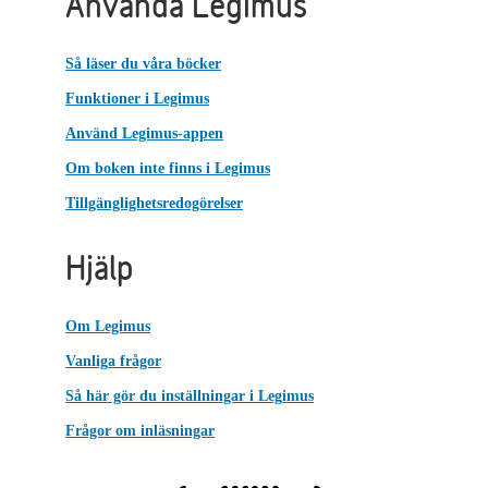
Använda Legimus
Så läser du våra böcker
Funktioner i Legimus
Använd Legimus-appen
Om boken inte finns i Legimus
Tillgänglighetsredogörelser
Hjälp
Om Legimus
Vanliga frågor
Så här gör du inställningar i Legimus
Frågor om inläsningar