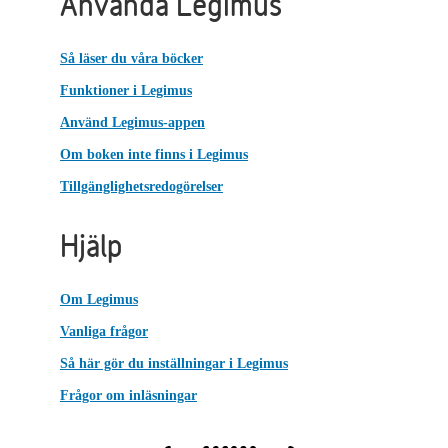
Använda Legimus
Så läser du våra böcker
Funktioner i Legimus
Använd Legimus-appen
Om boken inte finns i Legimus
Tillgänglighetsredogörelser
Hjälp
Om Legimus
Vanliga frågor
Så här gör du inställningar i Legimus
Frågor om inläsningar