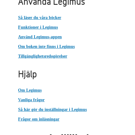
Använda Legimus
Så läser du våra böcker
Funktioner i Legimus
Använd Legimus-appen
Om boken inte finns i Legimus
Tillgänglighetsredogörelser
Hjälp
Om Legimus
Vanliga frågor
Så här gör du inställningar i Legimus
Frågor om inläsningar