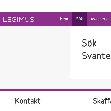
Gå till sökfältet
Gå till huvudinnehåll
Hem
Sök
Avancerad 
Sök
Svante
Kontakt
Skaff