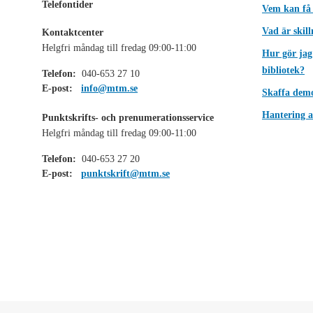
Telefontider
Vem kan få
Vad är skil
Kontaktcenter
Helgfri måndag till fredag 09:00-11:00
Hur gör jag
bibliotek?
Telefon:
040-653 27 10
E-post:
info@mtm.se
Skaffa dem
Hantering a
Punktskrifts- och prenumerationsservice
Helgfri måndag till fredag 09:00-11:00
Telefon:
040-653 27 20
E-post:
punktskrift@mtm.se