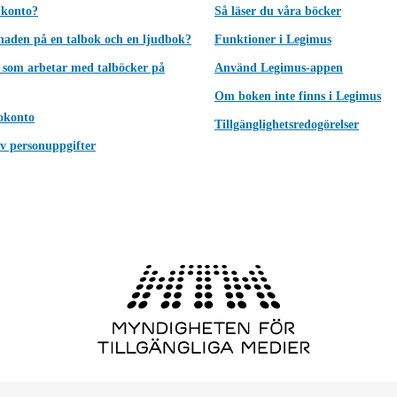
 konto?
Så läser du våra böcker
lnaden på en talbok och en ljudbok?
Funktioner i Legimus
 som arbetar med talböcker på
Använd Legimus-appen
Om boken inte finns i Legimus
okonto
Tillgänglighetsredogörelser
v personuppgifter