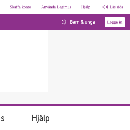
Skaffa konto
Använda Legimus
Hjälp
Läs sida
Barn & unga
Logga in
us
Hjälp