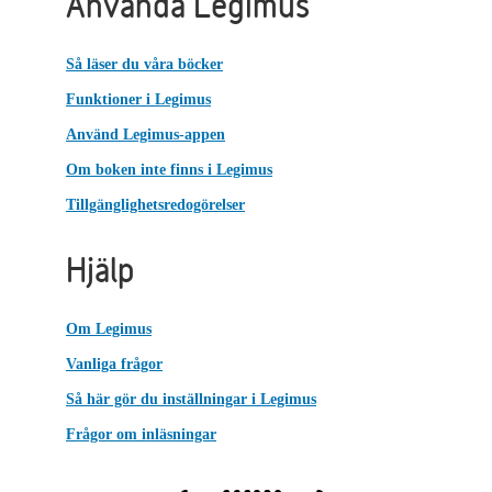
Använda Legimus
Så läser du våra böcker
Funktioner i Legimus
Använd Legimus-appen
Om boken inte finns i Legimus
Tillgänglighetsredogörelser
Hjälp
Om Legimus
Vanliga frågor
Så här gör du inställningar i Legimus
Frågor om inläsningar