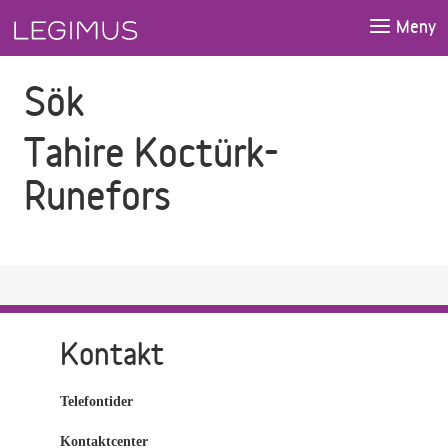
Gå till sökfältet
Gå till huvudinnehåll
Meny
Sök
Tahire Koctürk-
Runefors
Kontakt
Telefontider
Kontaktcenter