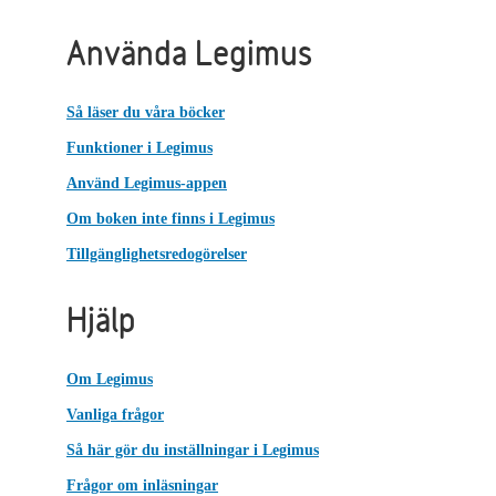
Använda Legimus
Så läser du våra böcker
Funktioner i Legimus
Använd Legimus-appen
Om boken inte finns i Legimus
Tillgänglighetsredogörelser
Hjälp
Om Legimus
Vanliga frågor
Så här gör du inställningar i Legimus
Frågor om inläsningar