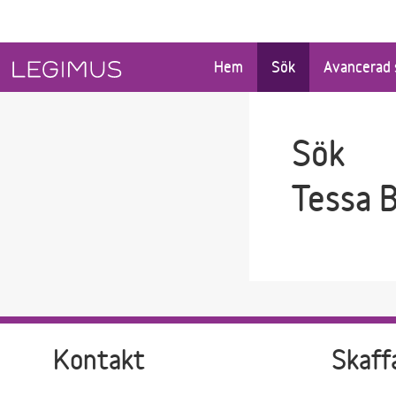
Gå till sökfältet
Gå till huvudinnehåll
Hem
Sök
Avancerad 
Sök
Tessa B
Kontakt
Skaff