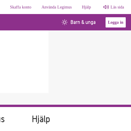
Skaffa konto
Använda Legimus
Hjälp
Läs sida
Barn & unga
Logga in
us
Hjälp