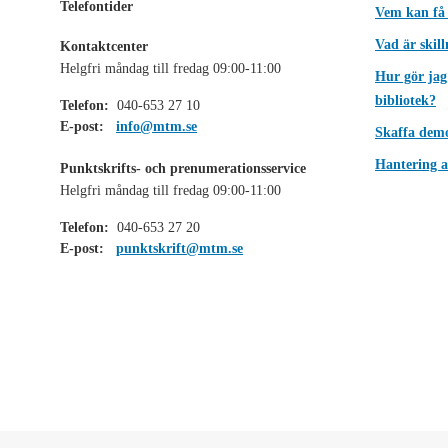
Telefontider
Vem kan få
Vad är skil
Kontaktcenter
Helgfri måndag till fredag 09:00-11:00
Hur gör jag
bibliotek?
Telefon:
040-653 27 10
E-post:
info@mtm.se
Skaffa dem
Hantering a
Punktskrifts- och prenumerationsservice
Helgfri måndag till fredag 09:00-11:00
Telefon:
040-653 27 20
E-post:
punktskrift@mtm.se