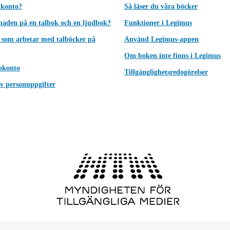
 konto?
Så läser du våra böcker
lnaden på en talbok och en ljudbok?
Funktioner i Legimus
 som arbetar med talböcker på
Använd Legimus-appen
Om boken inte finns i Legimus
okonto
Tillgänglighetsredogörelser
v personuppgifter