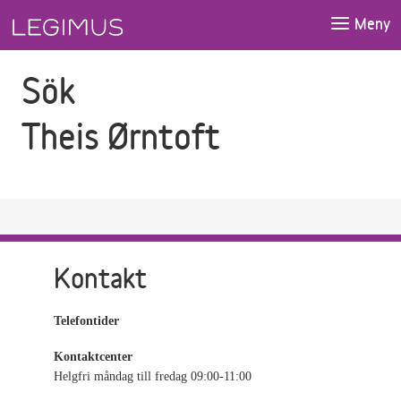
Gå till sökfältet
Gå till huvudinnehåll
Meny
Sök
Theis Ørntoft
Kontakt
Telefontider
Kontaktcenter
Helgfri måndag till fredag 09:00-11:00