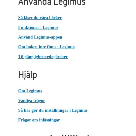
Använda Legimus
Så läser du våra böcker
Funktioner i Legimus
Använd Legimus-appen
Om boken inte finns i Legimus
Tillgänglighetsredogörelser
Hjälp
Om Legimus
Vanliga frågor
Så här gör du inställningar i Legimus
Frågor om inläsningar