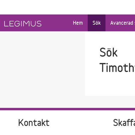
Gå till sökfältet
Gå till huvudinnehåll
Hem
Sök
Avancerad 
Sök
Timoth
Kontakt
Skaff