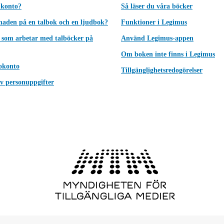
 konto?
Så läser du våra böcker
lnaden på en talbok och en ljudbok?
Funktioner i Legimus
 som arbetar med talböcker på
Använd Legimus-appen
Om boken inte finns i Legimus
okonto
Tillgänglighetsredogörelser
v personuppgifter