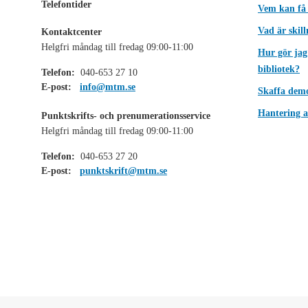
Telefontider
Vem kan få
Vad är skil
Kontaktcenter
Helgfri måndag till fredag 09:00-11:00
Hur gör jag
bibliotek?
Telefon:
040-653 27 10
E-post:
info@mtm.se
Skaffa dem
Hantering a
Punktskrifts- och prenumerationsservice
Helgfri måndag till fredag 09:00-11:00
Telefon:
040-653 27 20
E-post:
punktskrift@mtm.se