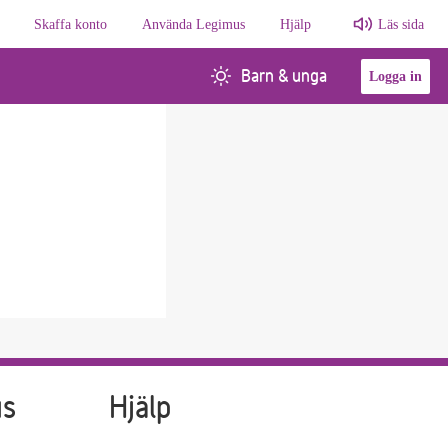
Skaffa konto
Använda Legimus
Hjälp
Läs sida
Barn & unga
Logga in
us
Hjälp