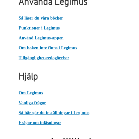
Använda Legimus
Så läser du våra böcker
Funktioner i Legimus
Använd Legimus-appen
Om boken inte finns i Legimus
Tillgänglighetsredogörelser
Hjälp
Om Legimus
Vanliga frågor
Så här gör du inställningar i Legimus
Frågor om inläsningar