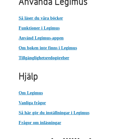
Använda Legimus
Så läser du våra böcker
Funktioner i Legimus
Använd Legimus-appen
Om boken inte finns i Legimus
Tillgänglighetsredogörelser
Hjälp
Om Legimus
Vanliga frågor
Så här gör du inställningar i Legimus
Frågor om inläsningar