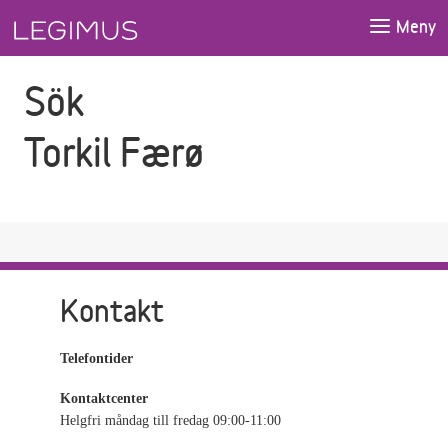
Gå till sökfältet
Gå till huvudinnehåll
Meny
Sök
Torkil Færø
Kontakt
Telefontider
Kontaktcenter
Helgfri måndag till fredag 09:00-11:00