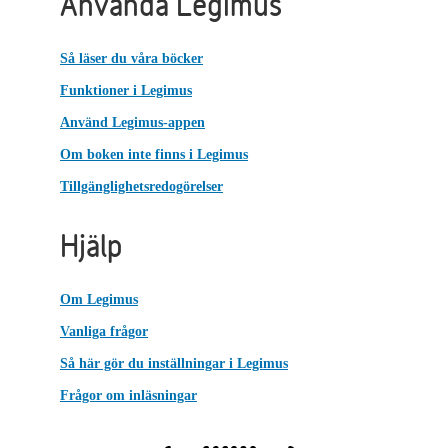
Använda Legimus
Så läser du våra böcker
Funktioner i Legimus
Använd Legimus-appen
Om boken inte finns i Legimus
Tillgänglighetsredogörelser
Hjälp
Om Legimus
Vanliga frågor
Så här gör du inställningar i Legimus
Frågor om inläsningar