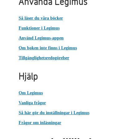
Använda Legimus
Så läser du våra böcker
Funktioner i Legimus
Använd Legimus-appen
Om boken inte finns i Legimus
Tillgänglighetsredogörelser
Hjälp
Om Legimus
Vanliga frågor
Så här gör du inställningar i Legimus
Frågor om inläsningar