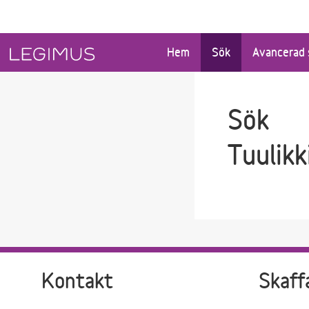
Gå till sökfältet
Gå till huvudinnehåll
Hem
Sök
Avancerad 
Sök
Tuulikk
Kontakt
Skaff