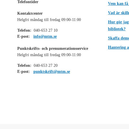
Telefontider
Vem kan få
Vad är skil
Kontaktcenter
Helgfri måndag till fredag 09:00-11:00
Hur gör jag
bibliotek?
Telefon:
040-653 27 10
E-post:
info@mtm.se
Skaffa dem
Hantering a
Punktskrifts- och prenumerationsservice
Helgfri måndag till fredag 09:00-11:00
Telefon:
040-653 27 20
E-post:
punktskrift@mtm.se