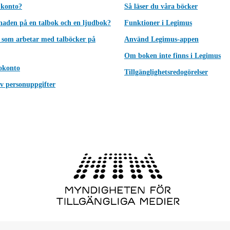
 konto?
Så läser du våra böcker
lnaden på en talbok och en ljudbok?
Funktioner i Legimus
 som arbetar med talböcker på
Använd Legimus-appen
Om boken inte finns i Legimus
okonto
Tillgänglighetsredogörelser
v personuppgifter