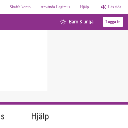
Skaffa konto
Använda Legimus
Hjälp
Läs sida
Barn & unga
Logga in
us
Hjälp