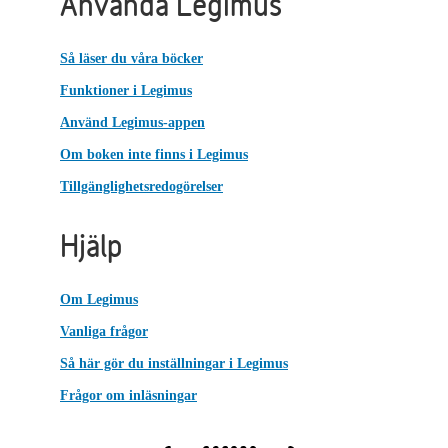
Använda Legimus
Så läser du våra böcker
Funktioner i Legimus
Använd Legimus-appen
Om boken inte finns i Legimus
Tillgänglighetsredogörelser
Hjälp
Om Legimus
Vanliga frågor
Så här gör du inställningar i Legimus
Frågor om inläsningar