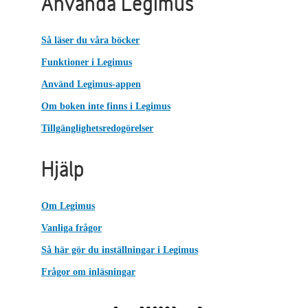
Använda Legimus
Så läser du våra böcker
Funktioner i Legimus
Använd Legimus-appen
Om boken inte finns i Legimus
Tillgänglighetsredogörelser
Hjälp
Om Legimus
Vanliga frågor
Så här gör du inställningar i Legimus
Frågor om inläsningar