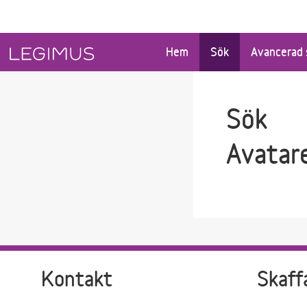
Gå till sökfältet
Gå till huvudinnehåll
Hem
Sök
Avancerad 
Sök
Avatare
Kontakt
Skaff