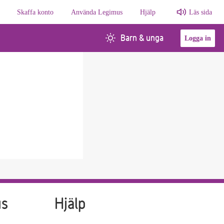
Skaffa konto
Använda Legimus
Hjälp
Läs sida
Barn & unga
Logga in
us
Hjälp