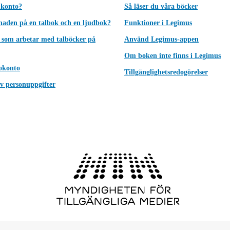
 konto?
Så läser du våra böcker
lnaden på en talbok och en ljudbok?
Funktioner i Legimus
 som arbetar med talböcker på
Använd Legimus-appen
Om boken inte finns i Legimus
okonto
Tillgänglighetsredogörelser
v personuppgifter