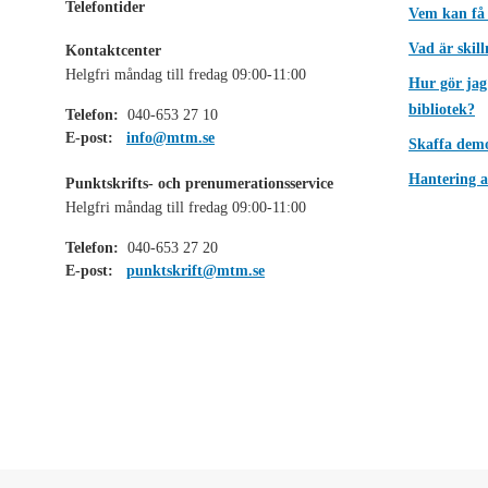
Telefontider
Vem kan få
Vad är skil
Kontaktcenter
Helgfri måndag till fredag 09:00-11:00
Hur gör jag
bibliotek?
Telefon:
040-653 27 10
E-post:
info@mtm.se
Skaffa dem
Hantering a
Punktskrifts- och prenumerationsservice
Helgfri måndag till fredag 09:00-11:00
Telefon:
040-653 27 20
E-post:
punktskrift@mtm.se