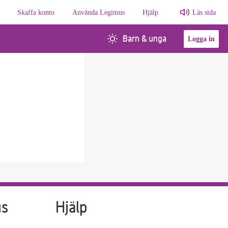
Skaffa konto
Använda Legimus
Hjälp
Läs sida
Barn & unga
Logga in
us
Hjälp