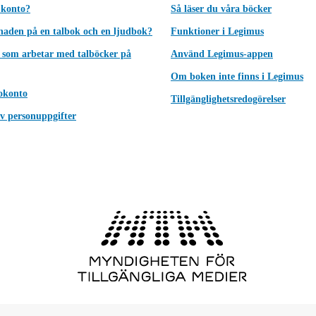
 konto?
Så läser du våra böcker
lnaden på en talbok och en ljudbok?
Funktioner i Legimus
 som arbetar med talböcker på
Använd Legimus-appen
Om boken inte finns i Legimus
okonto
Tillgänglighetsredogörelser
v personuppgifter