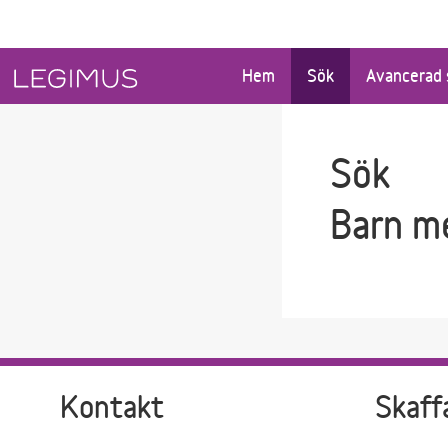
Gå till sökfältet
Gå till huvudinnehåll
Hem
Sök
Avancerad 
Sök
Barn m
Kontakt
Skaff