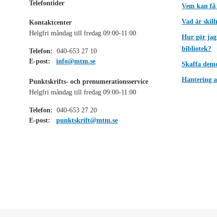
Telefontider
Vem kan få
Vad är skil
Kontaktcenter
Helgfri måndag till fredag 09:00-11:00
Hur gör jag
bibliotek?
Telefon:
040-653 27 10
E-post:
info@mtm.se
Skaffa dem
Hantering a
Punktskrifts- och prenumerationsservice
Helgfri måndag till fredag 09:00-11:00
Telefon:
040-653 27 20
E-post:
punktskrift@mtm.se