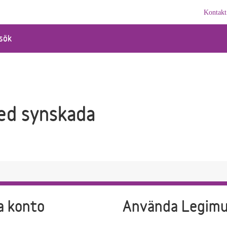
Kontakt
sök
ed synskada
a konto
Använda Legim