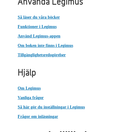
Använda Legimus
Så läser du våra böcker
Funktioner i Legimus
Använd Legimus-appen
Om boken inte finns i Legimus
Tillgänglighetsredogörelser
Hjälp
Om Legimus
Vanliga frågor
Så här gör du inställningar i Legimus
Frågor om inläsningar