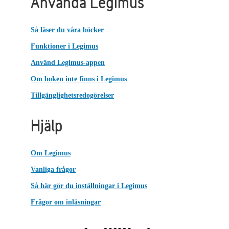
Använda Legimus
Så läser du våra böcker
Funktioner i Legimus
Använd Legimus-appen
Om boken inte finns i Legimus
Tillgänglighetsredogörelser
Hjälp
Om Legimus
Vanliga frågor
Så här gör du inställningar i Legimus
Frågor om inläsningar