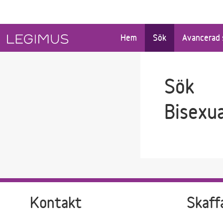
Gå till sökfältet
Gå till huvudinnehåll
Hem
Sök
Avancerad 
Sök
Bisexua
Kontakt
Skaff