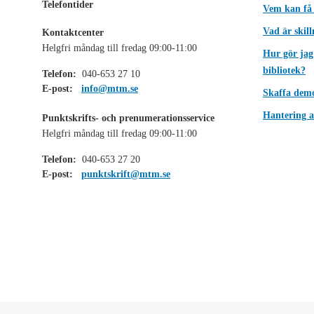
Telefontider
Vem kan få
Vad är skil
Kontaktcenter
Helgfri måndag till fredag 09:00-11:00
Hur gör jag
bibliotek?
Telefon:
040-653 27 10
E-post:
info@mtm.se
Skaffa dem
Hantering a
Punktskrifts- och prenumerationsservice
Helgfri måndag till fredag 09:00-11:00
Telefon:
040-653 27 20
E-post:
punktskrift@mtm.se