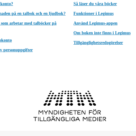
 konto?
Så läser du våra böcker
lnaden på en talbok och en ljudbok?
Funktioner i Legimus
 som arbetar med talböcker på
Använd Legimus-appen
Om boken inte finns i Legimus
okonto
Tillgänglighetsredogörelser
v personuppgifter