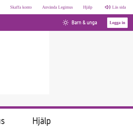
Skaffa konto
Använda Legimus
Hjälp
Läs sida
Barn & unga
Logga in
us
Hjälp