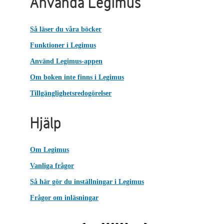
Använda Legimus
Så läser du våra böcker
Funktioner i Legimus
Använd Legimus-appen
Om boken inte finns i Legimus
Tillgänglighetsredogörelser
Hjälp
Om Legimus
Vanliga frågor
Så här gör du inställningar i Legimus
Frågor om inläsningar