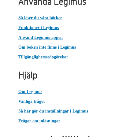
Använda Legimus
Så läser du våra böcker
Funktioner i Legimus
Använd Legimus-appen
Om boken inte finns i Legimus
Tillgänglighetsredogörelser
Hjälp
Om Legimus
Vanliga frågor
Så här gör du inställningar i Legimus
Frågor om inläsningar