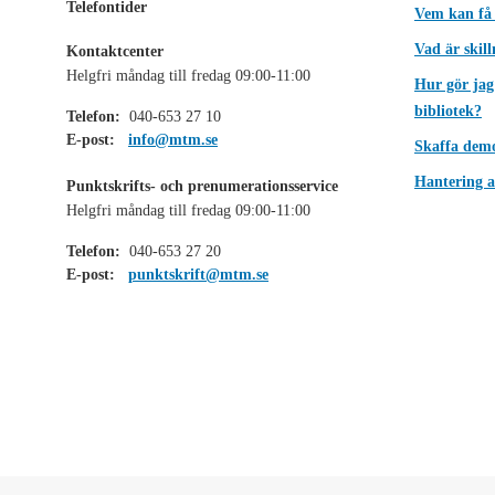
Telefontider
Vem kan få
Vad är skil
Kontaktcenter
Helgfri måndag till fredag 09:00-11:00
Hur gör jag
bibliotek?
Telefon:
040-653 27 10
E-post:
info@mtm.se
Skaffa dem
Hantering a
Punktskrifts- och prenumerationsservice
Helgfri måndag till fredag 09:00-11:00
Telefon:
040-653 27 20
E-post:
punktskrift@mtm.se