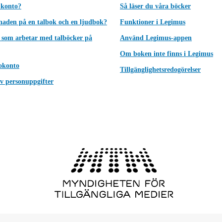
 konto?
Så läser du våra böcker
lnaden på en talbok och en ljudbok?
Funktioner i Legimus
 som arbetar med talböcker på
Använd Legimus-appen
Om boken inte finns i Legimus
okonto
Tillgänglighetsredogörelser
v personuppgifter