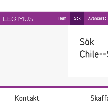
Gå till sökfältet
Gå till huvudinnehåll
Hem
Sök
Avancerad 
Sök
Chile--
Kontakt
Skaff