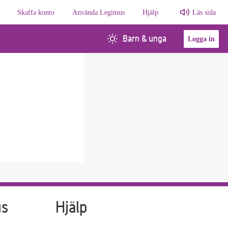
Skaffa konto
Använda Legimus
Hjälp
Läs sida
Barn & unga
Logga in
us
Hjälp