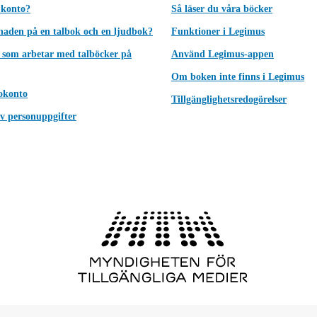
 konto?
Så läser du våra böcker
lnaden på en talbok och en ljudbok?
Funktioner i Legimus
 som arbetar med talböcker på
Använd Legimus-appen
Om boken inte finns i Legimus
okonto
Tillgänglighetsredogörelser
v personuppgifter