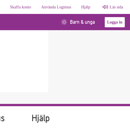
Skaffa konto
Använda Legimus
Hjälp
Läs sida
Barn & unga
Logga in
us
Hjälp