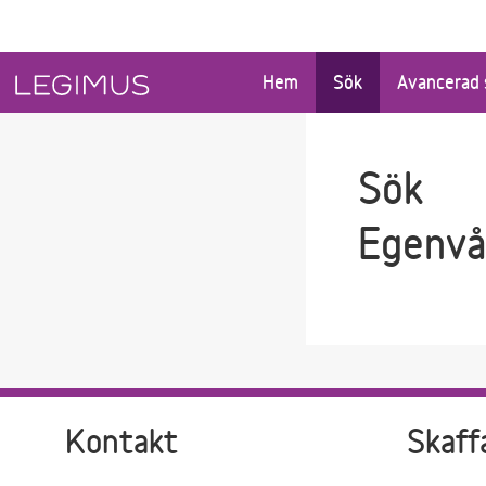
Gå till sökfältet
Gå till huvudinnehåll
Hem
Sök
Avancerad 
Sök
Egenvå
Kontakt
Skaff