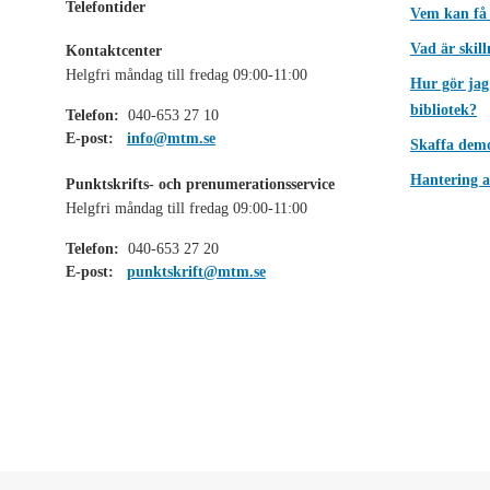
Telefontider
Vem kan få
Vad är skil
Kontaktcenter
Helgfri måndag till fredag 09:00-11:00
Hur gör jag
bibliotek?
Telefon:
040-653 27 10
E-post:
info@mtm.se
Skaffa dem
Hantering a
Punktskrifts- och prenumerationsservice
Helgfri måndag till fredag 09:00-11:00
Telefon:
040-653 27 20
E-post:
punktskrift@mtm.se