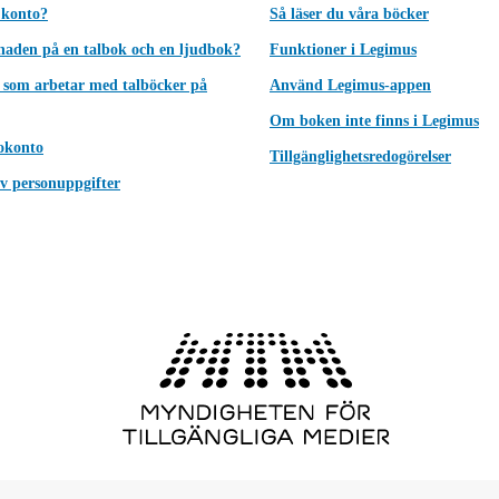
 konto?
Så läser du våra böcker
lnaden på en talbok och en ljudbok?
Funktioner i Legimus
 som arbetar med talböcker på
Använd Legimus-appen
Om boken inte finns i Legimus
okonto
Tillgänglighetsredogörelser
v personuppgifter