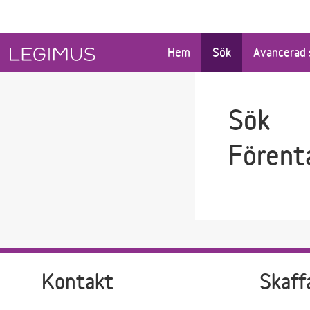
Gå till sökfältet
Gå till huvudinnehåll
Hem
Sök
Avancerad 
Sök
Förent
Kontakt
Skaff