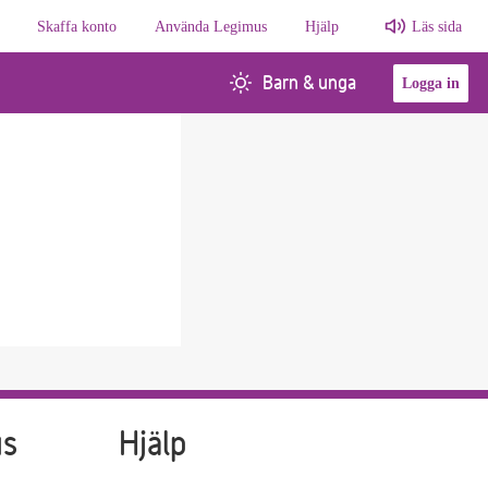
Skaffa konto
Använda Legimus
Hjälp
Läs sida
Barn & unga
Logga in
us
Hjälp