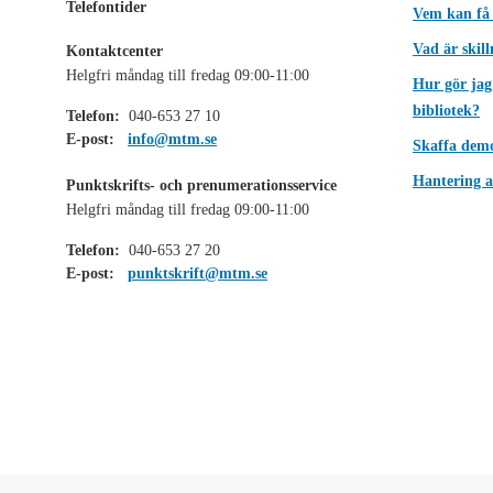
Telefontider
Vem kan få
Vad är skil
Kontaktcenter
Helgfri måndag till fredag 09:00-11:00
Hur gör jag
bibliotek?
Telefon:
040-653 27 10
E-post:
info@mtm.se
Skaffa dem
Hantering a
Punktskrifts- och prenumerationsservice
Helgfri måndag till fredag 09:00-11:00
Telefon:
040-653 27 20
E-post:
punktskrift@mtm.se