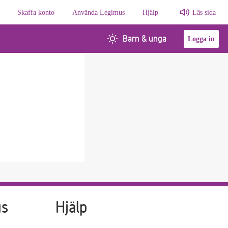
Skaffa konto
Använda Legimus
Hjälp
Läs sida
Barn & unga
Logga in
us
Hjälp