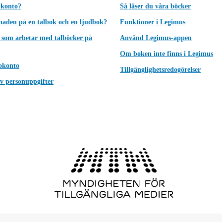
 konto?
Så läser du våra böcker
lnaden på en talbok och en ljudbok?
Funktioner i Legimus
 som arbetar med talböcker på
Använd Legimus-appen
Om boken inte finns i Legimus
okonto
Tillgänglighetsredogörelser
v personuppgifter