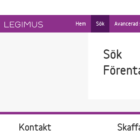
Gå till sökfältet
Gå till huvudinnehåll
Hem
Sök
Avancerad 
Sök
Förent
Kontakt
Skaff