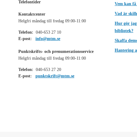
Telefontider
Vem kan få
Vad är skil
Kontaktcenter
Helgfri måndag till fredag 09:00-11:00
Hur gör jag
bibliotek?
Telefon:
040-653 27 10
E-post:
info@mtm.se
Skaffa dem
Hantering a
Punktskrifts- och prenumerationsservice
Helgfri måndag till fredag 09:00-11:00
Telefon:
040-653 27 20
E-post:
punktskrift@mtm.se