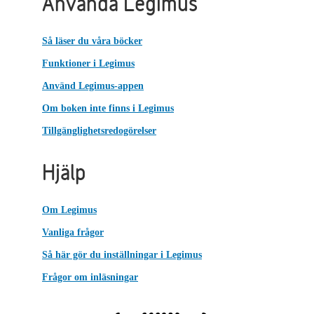
Använda Legimus
Så läser du våra böcker
Funktioner i Legimus
Använd Legimus-appen
Om boken inte finns i Legimus
Tillgänglighetsredogörelser
Hjälp
Om Legimus
Vanliga frågor
Så här gör du inställningar i Legimus
Frågor om inläsningar