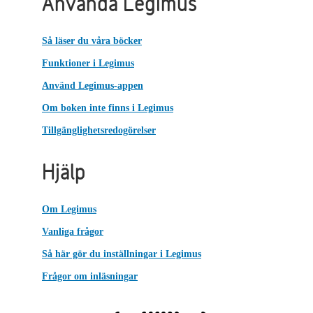
Använda Legimus
Så läser du våra böcker
Funktioner i Legimus
Använd Legimus-appen
Om boken inte finns i Legimus
Tillgänglighetsredogörelser
Hjälp
Om Legimus
Vanliga frågor
Så här gör du inställningar i Legimus
Frågor om inläsningar