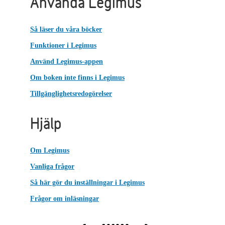
Använda Legimus
Så läser du våra böcker
Funktioner i Legimus
Använd Legimus-appen
Om boken inte finns i Legimus
Tillgänglighetsredogörelser
Hjälp
Om Legimus
Vanliga frågor
Så här gör du inställningar i Legimus
Frågor om inläsningar