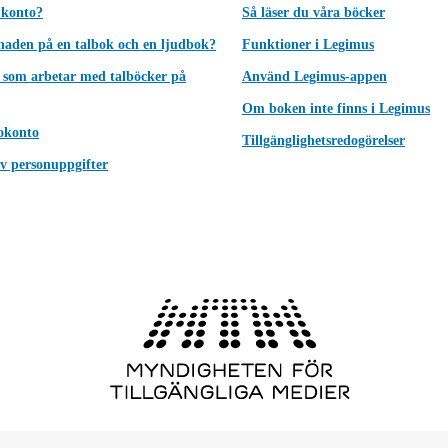
 konto?
Så läser du våra böcker
lnaden på en talbok och en ljudbok?
Funktioner i Legimus
 som arbetar med talböcker på
Använd Legimus-appen
Om boken inte finns i Legimus
okonto
Tillgänglighetsredogörelser
v personuppgifter