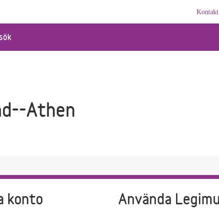
Kontakt
sök
nd--Athen
a konto
Använda Legim