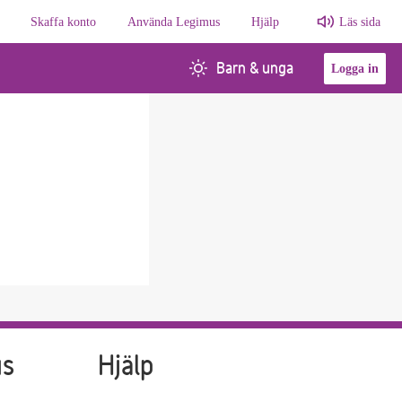
Skaffa konto
Använda Legimus
Hjälp
Läs sida
Barn & unga
Logga in
us
Hjälp