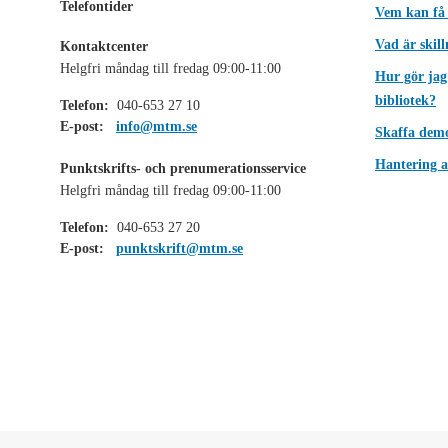
Telefontider
Vem kan få
Vad är skil
Kontaktcenter
Helgfri måndag till fredag 09:00-11:00
Hur gör jag
bibliotek?
Telefon:
040-653 27 10
E-post:
info@mtm.se
Skaffa dem
Hantering a
Punktskrifts- och prenumerationsservice
Helgfri måndag till fredag 09:00-11:00
Telefon:
040-653 27 20
E-post:
punktskrift@mtm.se