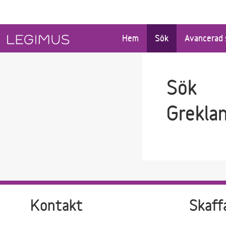
Gå till sökfältet
Gå till huvudinnehåll
Hem
Sök
Avancerad 
Sök
Grekla
Kontakt
Skaff