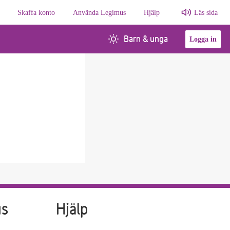
Skaffa konto
Använda Legimus
Hjälp
Läs sida
Barn & unga
Logga in
us
Hjälp