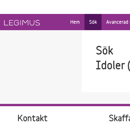
Gå till sökfältet
Gå till huvudinnehåll
Hem
Sök
Avancerad 
Sök
Idoler 
Kontakt
Skaff