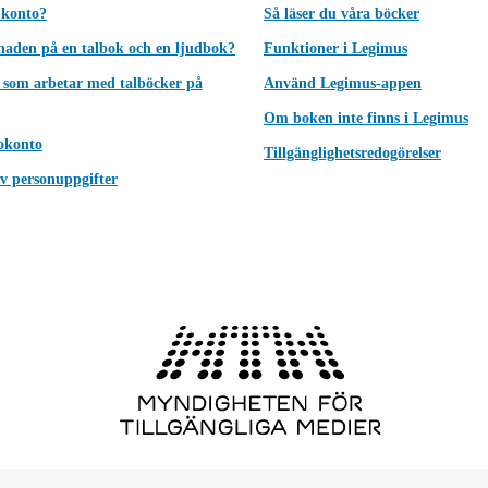
 konto?
Så läser du våra böcker
lnaden på en talbok och en ljudbok?
Funktioner i Legimus
 som arbetar med talböcker på
Använd Legimus-appen
Om boken inte finns i Legimus
okonto
Tillgänglighetsredogörelser
v personuppgifter