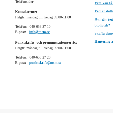
Telefontider
Vem kan få
Vad är skil
Kontaktcenter
Helgfri måndag till fredag 09:00-11:00
Hur gör jag
bibliotek?
Telefon:
040-653 27 10
E-post:
info@mtm.se
Skaffa dem
Hantering a
Punktskrifts- och prenumerationsservice
Helgfri måndag till fredag 09:00-11:00
Telefon:
040-653 27 20
E-post:
punktskrift@mtm.se