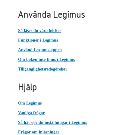
Använda Legimus
Så läser du våra böcker
Funktioner i Legimus
Använd Legimus-appen
Om boken inte finns i Legimus
Tillgänglighetsredogörelser
Hjälp
Om Legimus
Vanliga frågor
Så här gör du inställningar i Legimus
Frågor om inläsningar