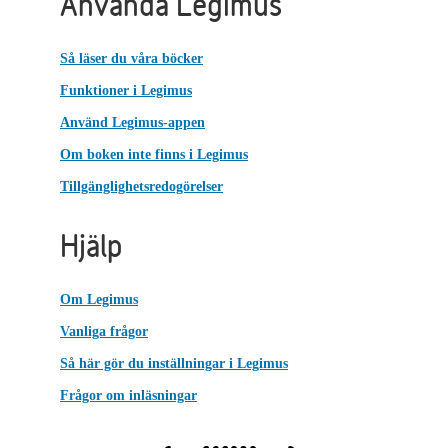
Använda Legimus
Så läser du våra böcker
Funktioner i Legimus
Använd Legimus-appen
Om boken inte finns i Legimus
Tillgänglighetsredogörelser
Hjälp
Om Legimus
Vanliga frågor
Så här gör du inställningar i Legimus
Frågor om inläsningar