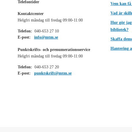
Telefontider
Vem kan få
Vad är skil
Kontaktcenter
Helgfri måndag till fredag 09:00-11:00
Hur gör jag
bibliotek?
Telefon:
040-653 27 10
E-post:
info@mtm.se
Skaffa dem
Hantering a
Punktskrifts- och prenumerationsservice
Helgfri måndag till fredag 09:00-11:00
Telefon:
040-653 27 20
E-post:
punktskrift@mtm.se