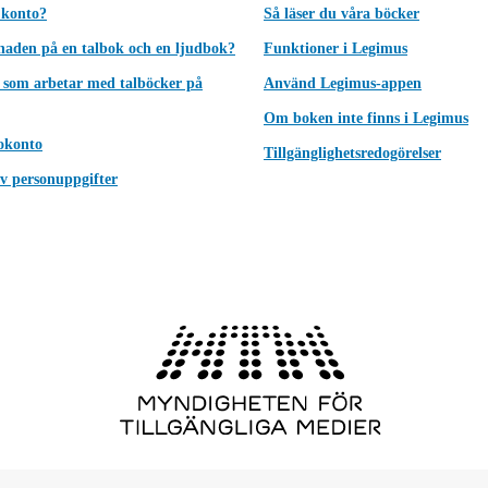
 konto?
Så läser du våra böcker
lnaden på en talbok och en ljudbok?
Funktioner i Legimus
 som arbetar med talböcker på
Använd Legimus-appen
Om boken inte finns i Legimus
okonto
Tillgänglighetsredogörelser
v personuppgifter