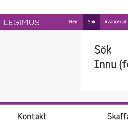
Gå till sökfältet
Gå till huvudinnehåll
Hem
Sök
Avancerad 
Sök
Innu (f
Kontakt
Skaff