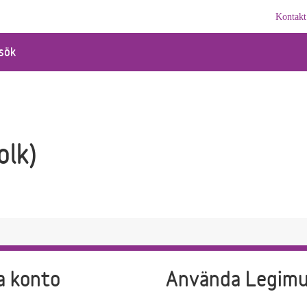
Kontakt
sök
olk)
a konto
Använda Legim