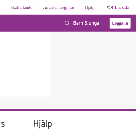
Skaffa konto
Använda Legimus
Hjälp
Läs sida
Barn & unga
Logga in
us
Hjälp