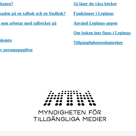
 konto?
Så läser du våra böcker
lnaden på en talbok och en ljudbok?
Funktioner i Legimus
 som arbetar med talböcker på
Använd Legimus-appen
Om boken inte finns i Legimus
okonto
Tillgänglighetsredogörelser
v personuppgifter