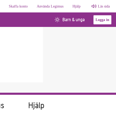
Skaffa konto
Använda Legimus
Hjälp
Läs sida
Barn & unga
Logga in
us
Hjälp