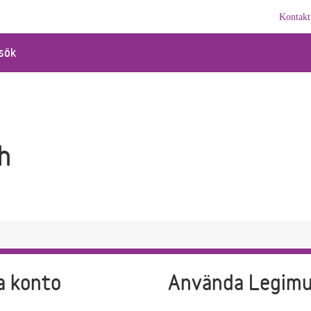
Kontakt
sök
h
a konto
Använda Legim