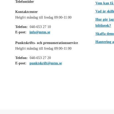
Telefontider
Vem kan få
Vad är skil
Kontaktcenter
Helgfri måndag till fredag 09:00-11:00
Hur gör jag
bibliotek?
Telefon:
040-653 27 10
E-post:
info@mtm.se
Skaffa dem
Hantering a
Punktskrifts- och prenumerationsservice
Helgfri måndag till fredag 09:00-11:00
Telefon:
040-653 27 20
E-post:
punktskrift@mtm.se