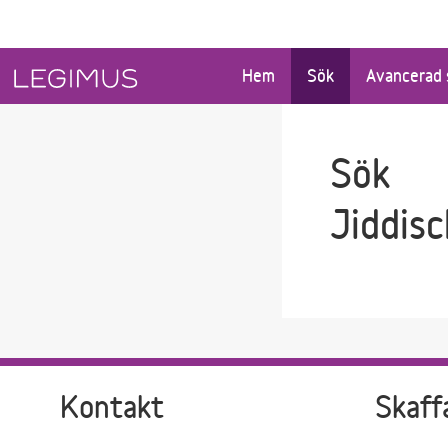
Gå till sökfältet
Gå till huvudinnehåll
Hem
Sök
Avancerad 
Sök
Jiddisc
Kontakt
Skaff