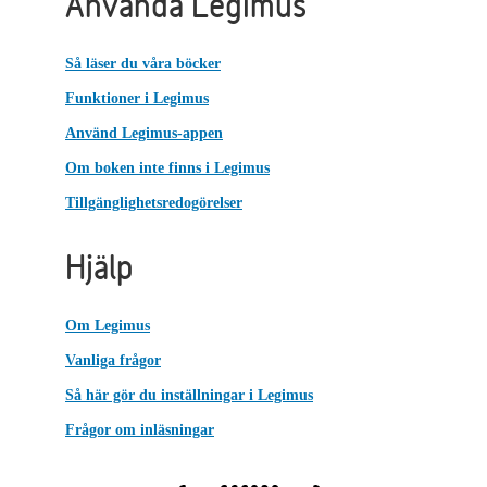
Använda Legimus
Så läser du våra böcker
Funktioner i Legimus
Använd Legimus-appen
Om boken inte finns i Legimus
Tillgänglighetsredogörelser
Hjälp
Om Legimus
Vanliga frågor
Så här gör du inställningar i Legimus
Frågor om inläsningar