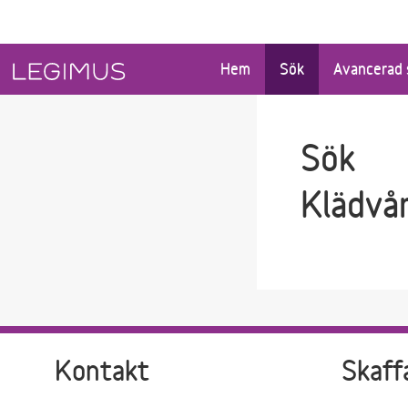
Gå till sökfältet
Gå till huvudinnehåll
Hem
Sök
Avancerad 
Sök
Klädvå
Kontakt
Skaff