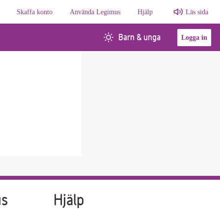
Skaffa konto
Använda Legimus
Hjälp
Läs sida
Barn & unga
Logga in
us
Hjälp