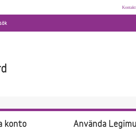
Kontakt
sök
rd
a konto
Använda Legim