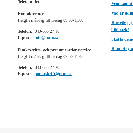
Telefontider
Vem kan få
Vad är skil
Kontaktcenter
Helgfri måndag till fredag 09:00-11:00
Hur gör jag
bibliotek?
Telefon:
040-653 27 10
E-post:
info@mtm.se
Skaffa dem
Hantering a
Punktskrifts- och prenumerationsservice
Helgfri måndag till fredag 09:00-11:00
Telefon:
040-653 27 20
E-post:
punktskrift@mtm.se