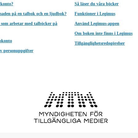
 konto?
Så läser du våra böcker
lnaden på en talbok och en ljudbok?
Funktioner i Legimus
 som arbetar med talböcker på
Använd Legimus-appen
Om boken inte finns i Legimus
okonto
Tillgänglighetsredogörelser
v personuppgifter