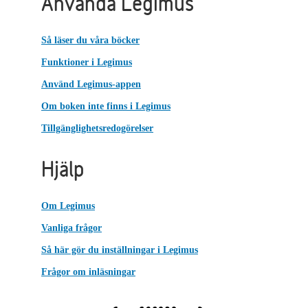
Använda Legimus
Så läser du våra böcker
Funktioner i Legimus
Använd Legimus-appen
Om boken inte finns i Legimus
Tillgänglighetsredogörelser
Hjälp
Om Legimus
Vanliga frågor
Så här gör du inställningar i Legimus
Frågor om inläsningar