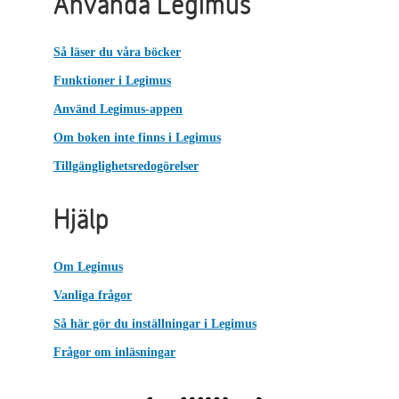
Använda Legimus
Så läser du våra böcker
Funktioner i Legimus
Använd Legimus-appen
Om boken inte finns i Legimus
Tillgänglighetsredogörelser
Hjälp
Om Legimus
Vanliga frågor
Så här gör du inställningar i Legimus
Frågor om inläsningar