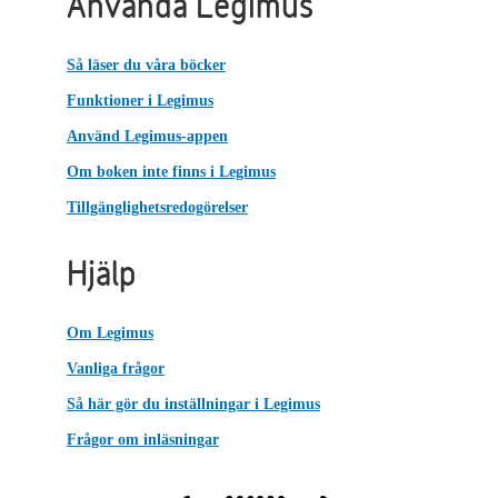
Använda Legimus
Så läser du våra böcker
Funktioner i Legimus
Använd Legimus-appen
Om boken inte finns i Legimus
Tillgänglighetsredogörelser
Hjälp
Om Legimus
Vanliga frågor
Så här gör du inställningar i Legimus
Frågor om inläsningar