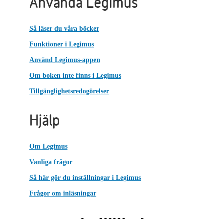
Använda Legimus
Så läser du våra böcker
Funktioner i Legimus
Använd Legimus-appen
Om boken inte finns i Legimus
Tillgänglighetsredogörelser
Hjälp
Om Legimus
Vanliga frågor
Så här gör du inställningar i Legimus
Frågor om inläsningar