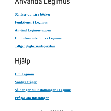
Använda Legimus
Så läser du våra böcker
Funktioner i Legimus
Använd Legimus-appen
Om boken inte finns i Legimus
Tillgänglighetsredogörelser
Hjälp
Om Legimus
Vanliga frågor
Så här gör du inställningar i Legimus
Frågor om inläsningar