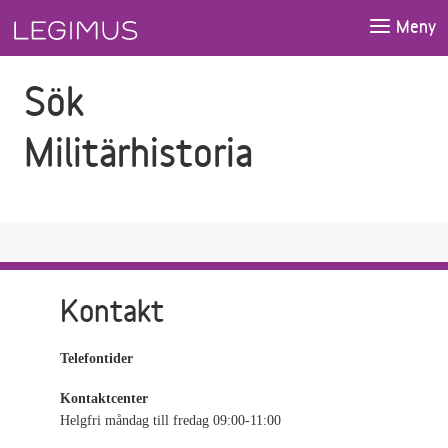
Gå till sökfältet
Gå till huvudinnehåll
Meny
Sök
Militärhistoria
Kontakt
Telefontider
Kontaktcenter
Helgfri måndag till fredag 09:00-11:00