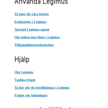
Använda Legimus
Så läser du våra böcker
Funktioner i Legimus
Använd Legimus-appen
Om boken inte finns i Legimus
Tillgänglighetsredogörelser
Hjälp
Om Legimus
Vanliga frågor
Så här gör du inställningar i Legimus
Frågor om inläsningar