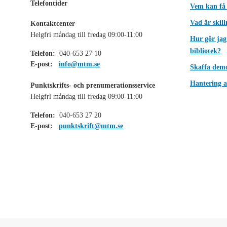
Telefontider
Vem kan få
Vad är skil
Kontaktcenter
Helgfri måndag till fredag 09:00-11:00
Hur gör jag
bibliotek?
Telefon:
040-653 27 10
E-post:
info@mtm.se
Skaffa dem
Hantering a
Punktskrifts- och prenumerationsservice
Helgfri måndag till fredag 09:00-11:00
Telefon:
040-653 27 20
E-post:
punktskrift@mtm.se