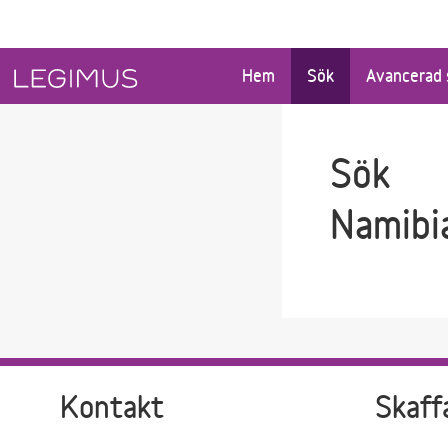
Gå till sökfältet
Gå till huvudinnehåll
Hem
Sök
Avancerad 
Sök
Namibi
Kontakt
Skaff