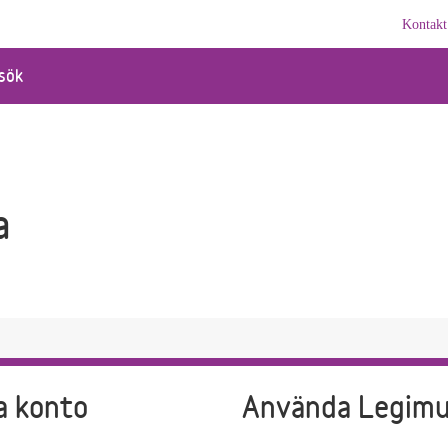
Kontakt
sök
a
a konto
Använda Legim