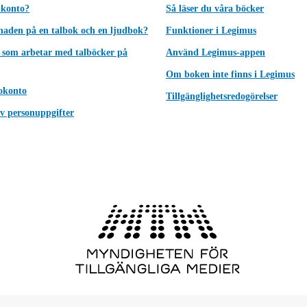
 konto?
Så läser du våra böcker
lnaden på en talbok och en ljudbok?
Funktioner i Legimus
 som arbetar med talböcker på
Använd Legimus-appen
Om boken inte finns i Legimus
okonto
Tillgänglighetsredogörelser
v personuppgifter