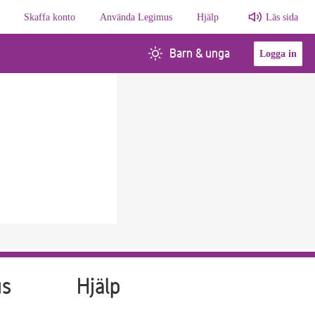
Skaffa konto
Använda Legimus
Hjälp
Läs sida
Barn & unga
Logga in
us
Hjälp