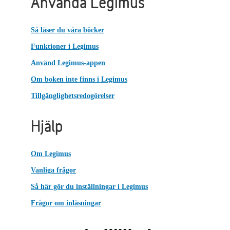
Använda Legimus
Så läser du våra böcker
Funktioner i Legimus
Använd Legimus-appen
Om boken inte finns i Legimus
Tillgänglighetsredogörelser
Hjälp
Om Legimus
Vanliga frågor
Så här gör du inställningar i Legimus
Frågor om inläsningar