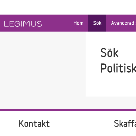
Gå till sökfältet
Gå till huvudinnehåll
Hem
Sök
Avancerad 
Sök
Politis
Kontakt
Skaff