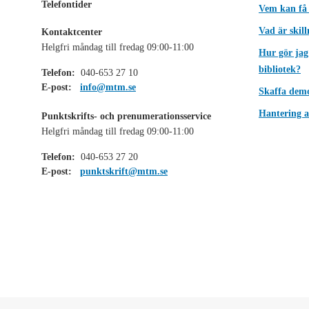
Telefontider
Vem kan få
Vad är skil
Kontaktcenter
Helgfri måndag till fredag 09:00-11:00
Hur gör jag
bibliotek?
Telefon:
040-653 27 10
E-post:
info@mtm.se
Skaffa dem
Hantering a
Punktskrifts- och prenumerationsservice
Helgfri måndag till fredag 09:00-11:00
Telefon:
040-653 27 20
E-post:
punktskrift@mtm.se