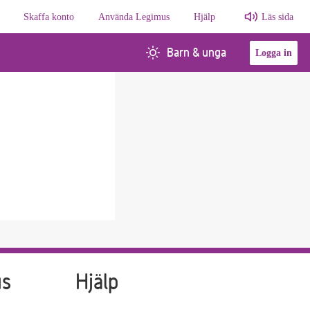
Skaffa konto
Använda Legimus
Hjälp
Läs sida
Barn & unga
Logga in
us
Hjälp