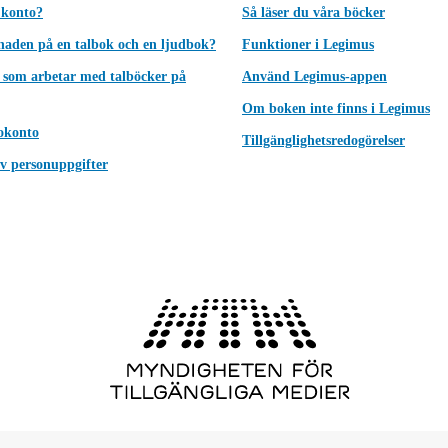
 konto?
Så läser du våra böcker
lnaden på en talbok och en ljudbok?
Funktioner i Legimus
 som arbetar med talböcker på
Använd Legimus-appen
Om boken inte finns i Legimus
okonto
Tillgänglighetsredogörelser
v personuppgifter