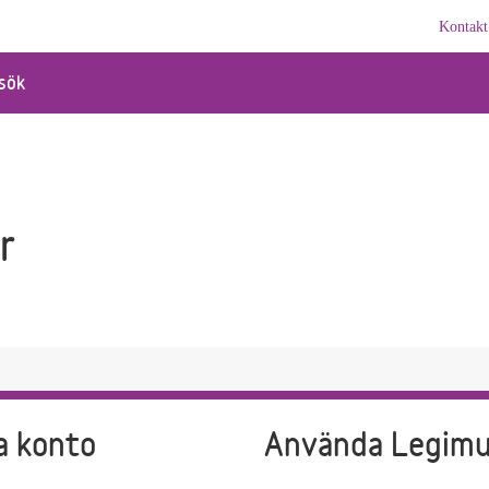
Kontakt
sök
r
a konto
Använda Legim