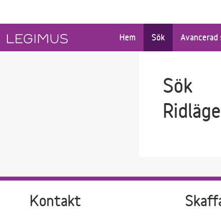
Gå till sökfältet
Gå till huvudinnehåll
Hem
Sök
Avancerad 
Sök
Ridläge
Kontakt
Skaff