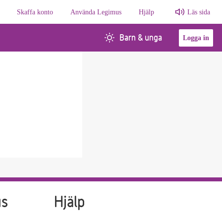
Skaffa konto
Använda Legimus
Hjälp
Läs sida
Barn & unga
Logga in
us
Hjälp