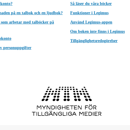
 konto?
Så läser du våra böcker
lnaden på en talbok och en ljudbok?
Funktioner i Legimus
 som arbetar med talböcker på
Använd Legimus-appen
Om boken inte finns i Legimus
okonto
Tillgänglighetsredogörelser
v personuppgifter