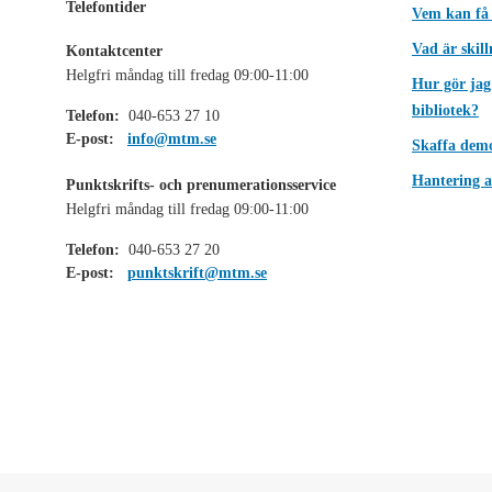
Telefontider
Vem kan få
Vad är skil
Kontaktcenter
Helgfri måndag till fredag 09:00-11:00
Hur gör jag
bibliotek?
Telefon:
040-653 27 10
E-post:
info@mtm.se
Skaffa dem
Hantering a
Punktskrifts- och prenumerationsservice
Helgfri måndag till fredag 09:00-11:00
Telefon:
040-653 27 20
E-post:
punktskrift@mtm.se